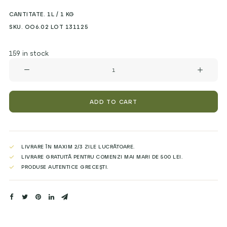
CANTITATE. 1L / 1 KG
SKU. OO6.02 LOT 131125
159 in stock
ULEI
de
MĂSLINE
AGOURELEO,
1L
ADD TO CART
(Producție
Octombrie/Noiembrie
2025)
quantity
LIVRARE ÎN MAXIM 2/3 ZILE LUCRĂTOARE.
LIVRARE GRATUITĂ PENTRU COMENZI MAI MARI DE 500 LEI.
PRODUSE AUTENTICE GRECEȘTI.