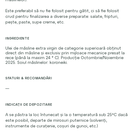
Este preferabil să nu fie folosit pentru gătit, ci să fie folosit
crud pentru finalizarea a diverse preparate: salate, fripturi,
pește, paste, supe creme, etc.
INGREDIENTE
Ulei de măsline extra virgin de categorie superioară obținut
direct din măsline și exclusiv prin mijloace mecanice presat la
rece (până la maxim 24 ° C). Producție Octombrie/Noiembrie
2025. Soiul măslinelor: koroneiki.
SFATURI & RECOMANDĂRI
—
INDICAȚII DE DEPOZITARE
A se păstra la loc întunecat și la o temperatură sub 25ºC dacă
este posibil, departe de mirosuri puternice (solvenți,
instrumente de curațenie, coșuri de gunoi, etc.)