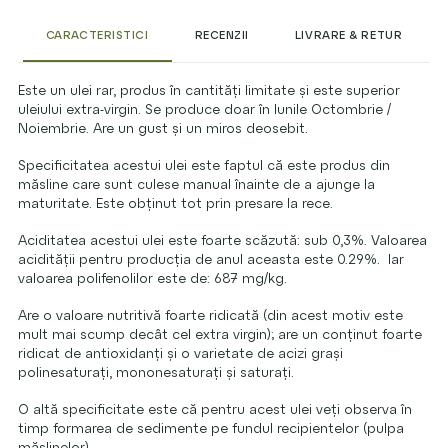
CARACTERISTICI
RECENZII
LIVRARE & RETUR
Este un ulei rar, produs în cantități limitate și este superior
uleiului extra-virgin. Se produce doar în lunile Octombrie /
Noiembrie. Are un gust și un miros deosebit.
Specificitatea acestui ulei este faptul că este produs din
măsline care sunt culese manual înainte de a ajunge la
maturitate. Este obținut tot prin presare la rece.
Aciditatea acestui ulei este foarte scăzută: sub 0,3%. Valoarea
acidității pentru producția de anul aceasta este 0.29%. Iar
valoarea polifenolilor este de: 687 mg/kg.
Are o valoare nutritivă foarte ridicată (din acest motiv este
mult mai scump decât cel extra virgin); are un conținut foarte
ridicat de antioxidanți și o varietate de acizi grași
polinesaturați, mononesaturați și saturați.
O altă specificitate este că pentru acest ulei veți observa în
timp formarea de sedimente pe fundul recipientelor (pulpa
măslinelor).