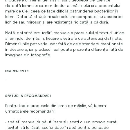
datorită lemnului extrem de dur al măslinului și a procentului
mare de ulei, ceea ce face dificilă pătrunderea bacteriilor în
lemn. Datorită structurii sale celulare compacte, nu absoarbe
lichide sau mirosuri și are rezistență ridicată la căldură.
Notă: datorită prelucrării manuale a produsului și texturii unice
a lemnului de măslin, fiecare piesă are caracteristici distincte.
Dimensiunile pot varia ușor față de cele standard menționate
în descriere, iar produsul real poate prezenta diferențe față de
imaginea din fotografie.
INGREDIENTE
-
SFATURI & RECOMANDĂRI
Pentru toate produsele din lemn de măslin, vă facem
următoarele recomandări:
- spălați manual după utilizare și uscați cu un prosop curat
- evitați să le lăsați scufundate în apă pentru perioade