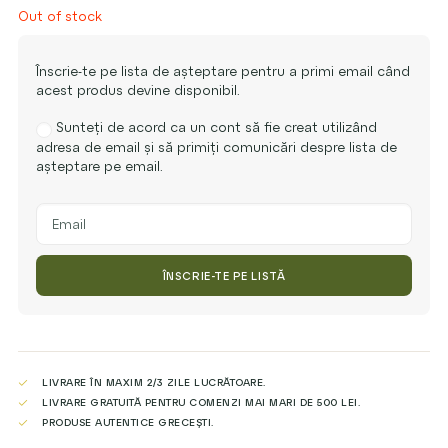
Out of stock
Înscrie-te pe lista de așteptare pentru a primi email când
acest produs devine disponibil.
Sunteți de acord ca un cont să fie creat utilizând
adresa de email și să primiți comunicări despre lista de
așteptare pe email.
Enter
your
email
address
ÎNSCRIE-TE PE LISTĂ
to
join
the
waitlist
for
this
LIVRARE ÎN MAXIM 2/3 ZILE LUCRĂTOARE.
product
LIVRARE GRATUITĂ PENTRU COMENZI MAI MARI DE 500 LEI.
PRODUSE AUTENTICE GRECEȘTI.