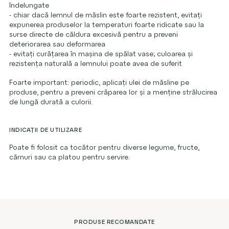
îndelungate
- chiar dacă lemnul de măslin este foarte rezistent, evitați
expunerea produselor la temperaturi foarte ridicate sau la
surse directe de căldura excesivă pentru a preveni
deteriorarea sau deformarea
- evitați curățarea în mașina de spălat vase; culoarea și
rezistența naturală a lemnului poate avea de suferit
Foarte important: periodic, aplicați ulei de măsline pe
produse, pentru a preveni crăparea lor și a menține strălucirea
de lungă durată a culorii.
INDICAȚII DE UTILIZARE
Poate fi folosit ca tocător pentru diverse legume, fructe,
cărnuri sau ca platou pentru servire.
PRODUSE RECOMANDATE