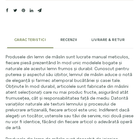
CARACTERISTICI
RECENZII
LIVRARE & RETUR
Produsele din lemn de măslin sunt lucrate manual meticulos,
fiecare piesă prezentând în mod unic modelele bogate și
naturale ale acestui lemn frumos și durabil. Cunoscut pentru
puterea și aspectul său izbitor, lemnul de măslin aduce o notă
de eleganță și farmec atemporal bucătăriei și casei tale.
Obținute în mod durabil, articolele sunt fabricate din măslini
atent selecționați care nu mai produc fructe, asigurând atât
frumusețea, cât și responsabilitatea față de mediu. Datorită
variațiilor naturale ale texturii lemnului și procesului de
prelucrare artizanală, fiecare articol este unic. Indiferent dacă
alegeți un tocător, ustensile sau tăvi de servire, nici două piese
nu vor fi identice, făcând din fiecare articol o adevărată operă
de artă.
Produsele din lemn de măslin sunt deosebit de igienice