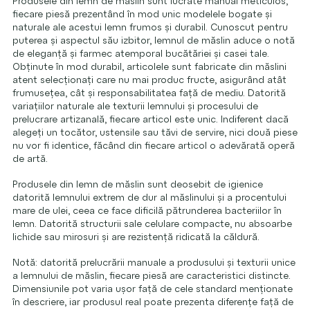
Produsele din lemn de măslin sunt lucrate manual meticulos,
fiecare piesă prezentând în mod unic modelele bogate și
naturale ale acestui lemn frumos și durabil. Cunoscut pentru
puterea și aspectul său izbitor, lemnul de măslin aduce o notă
de eleganță și farmec atemporal bucătăriei și casei tale.
Obținute în mod durabil, articolele sunt fabricate din măslini
atent selecționați care nu mai produc fructe, asigurând atât
frumusețea, cât și responsabilitatea față de mediu. Datorită
variațiilor naturale ale texturii lemnului și procesului de
prelucrare artizanală, fiecare articol este unic. Indiferent dacă
alegeți un tocător, ustensile sau tăvi de servire, nici două piese
nu vor fi identice, făcând din fiecare articol o adevărată operă
de artă.
Produsele din lemn de măslin sunt deosebit de igienice
datorită lemnului extrem de dur al măslinului și a procentului
mare de ulei, ceea ce face dificilă pătrunderea bacteriilor în
lemn. Datorită structurii sale celulare compacte, nu absoarbe
lichide sau mirosuri și are rezistență ridicată la căldură.
Notă: datorită prelucrării manuale a produsului și texturii unice
a lemnului de măslin, fiecare piesă are caracteristici distincte.
Dimensiunile pot varia ușor față de cele standard menționate
în descriere, iar produsul real poate prezenta diferențe față de