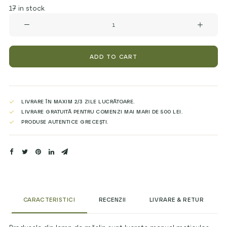
17 in stock
LINGURĂ
din
LEMN
de
MĂSLIN
ADD TO CART
35
CM
quantity
LIVRARE ÎN MAXIM 2/3 ZILE LUCRĂTOARE.
LIVRARE GRATUITĂ PENTRU COMENZI MAI MARI DE 500 LEI.
PRODUSE AUTENTICE GRECEȘTI.
CARACTERISTICI
RECENZII
LIVRARE & RETUR