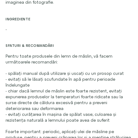
imaginea din fotografie.
INGREDIENTE
-
SFATURI & RECOMANDĂRI
Pentru toate produsele din lemn de măslin, vă facem
următoarele recomandări:
- spălați manual după utilizare și uscați cu un prosop curat
- evitați să le lăsați scufundate în apă pentru perioade
îndelungate
- chiar dacă lemnul de măslin este foarte rezistent, evitați
expunerea produselor la temperaturi foarte ridicate sau la
surse directe de căldura excesivă pentru a preveni
deteriorarea sau deformarea
- evitați curățarea în mașina de spălat vase; culoarea și
rezistența naturală a lemnului poate avea de suferit
Foarte important: periodic, aplicați ulei de măsline pe
produse, pentru a preveni crăparea lor și a menține strălucirea