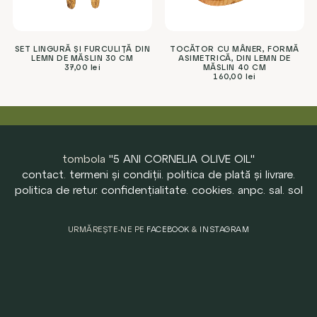
SET LINGURĂ ȘI FURCULIȚĂ DIN
TOCĂTOR CU MÂNER, FORMĂ
LEMN DE MĂSLIN 30 CM
ASIMETRICĂ, DIN LEMN DE
37,00
lei
MĂSLIN 40 CM
160,00
lei
tombola
"5 ANI CORNELIA OLIVE OIL"
contact
.
termeni și condiții
.
politica de plată și livrare
.
politica de retur
.
confidențialitate
.
cookies
.
anpc
.
sal
.
sol
URMĂREȘTE-NE PE
FACEBOOK
&
INSTAGRAM