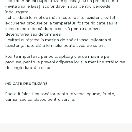
- spălați manual după utilizare și uscați cu un prosop curat
- evitați să le lăsați scufundate în apă pentru perioade
îndelungate
- chiar dacă lemnul de măslin este foarte rezistent, evitați
expunerea produselor la temperaturi foarte ridicate sau la
surse directe de căldura excesivă pentru a preveni
deteriorarea sau deformarea
- evitați curățarea în mașina de spălat vase; culoarea și
rezistența naturală a lemnului poate avea de suferit
Foarte important: periodic, aplicați ulei de măsline pe
produse, pentru a preveni crăparea lor și a menține strălucirea
de lungă durată a culorii.
INDICAȚII DE UTILIZARE
Poate fi folosit ca tocător pentru diverse legume, fructe,
cărnuri sau ca platou pentru servire.