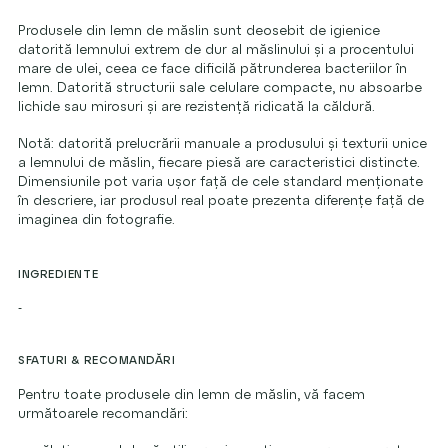
Produsele din lemn de măslin sunt deosebit de igienice
datorită lemnului extrem de dur al măslinului și a procentului
mare de ulei, ceea ce face dificilă pătrunderea bacteriilor în
lemn. Datorită structurii sale celulare compacte, nu absoarbe
lichide sau mirosuri și are rezistență ridicată la căldură.
Notă: datorită prelucrării manuale a produsului și texturii unice
a lemnului de măslin, fiecare piesă are caracteristici distincte.
Dimensiunile pot varia ușor față de cele standard menționate
în descriere, iar produsul real poate prezenta diferențe față de
imaginea din fotografie.
INGREDIENTE
-
SFATURI & RECOMANDĂRI
Pentru toate produsele din lemn de măslin, vă facem
următoarele recomandări: