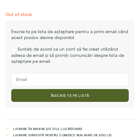
Out of stock
Înscrie-te pe lista de așteptare pentru a primi email când
acest produs devine disponibil.
Sunteți de acord ca un cont să fie creat utilizând
adresa de email și să primiți comunicări despre lista de
așteptare pe email.
Enter
your
email
address
ÎNSCRIE-TE PE LISTĂ
to
join
the
waitlist
for
this
LIVRARE ÎN MAXIM 2/3 ZILE LUCRĂTOARE.
product
LIVRARE GRATUITĂ PENTRU COMENZI MAI MARI DE 500 LEI.