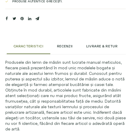
PRODUSE AUTENTICE GRECEȘTI.
CARACTERISTICI
RECENZII
LIVRARE & RETUR
Produsele din lemn de măslin sunt lucrate manual meticulos,
fiecare piesă prezentând în mod unic modelele bogate și
naturale ale acestui lemn frumos și durabil. Cunoscut pentru
puterea și aspectul său izbitor, lemnul de măslin aduce o notă
de eleganță și farmec atemporal bucătăriei și casei tale.
Obținute în mod durabil, articolele sunt fabricate din măslini
atent selecționați care nu mai produc fructe, asigurând atât
frumusețea, cât și responsabilitatea față de mediu. Datorită
variațiilor naturale ale texturii lemnului și procesului de
prelucrare artizanală, fiecare articol este unic. Indiferent dacă
alegeți un tocător, ustensile sau tăvi de servire, nici două piese
nu vor fi identice, făcând din fiecare articol o adevărată operă
de artă.