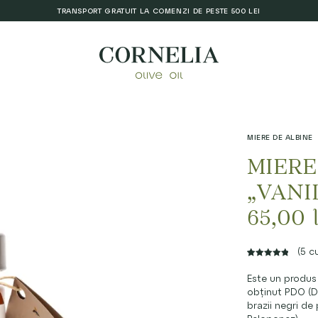
TRANSPORT GRATUIT LA COMENZI DE PESTE 500 LEI
MIERE DE ALBINE
MIERE
„VANI
65,00
(
5
cu
5.00
Rated
5
Este un produs 
out of 5
obținut PDO (De
based on
brazii negri de
customer