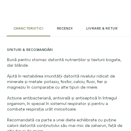
CARACTERISTICI
RECENZII
LIVRARE & RETUR
SFATURI & RECOMANDĂRI
Bună pentru stomac datorită nutrienților și texturii bogate,
dar blânde.
Ajută în restabilirea imunității datorită nivelului ridicat de
minerale și metale: potasiu, fosfor, calciu, fluor, fier și
magneziu în comparație cu alte tipuri de miere.
Acțiune antibacteriană, antivirală și antiseptică în întregul
organism, în special în sistemul respirator și pentru a
combate respirația urât mirositoare.
Recomandată ca parte a unei diete echilibrate cu puține
calorii datorită conținutului său mai mic de zaharuri, față de
alte tipuri de miere.