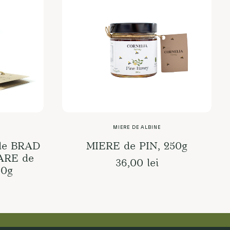
MIERE DE ALBINE
ADD TO CART
de BRAD
MIERE de PIN, 250g
ARE de
36,00
lei
50g