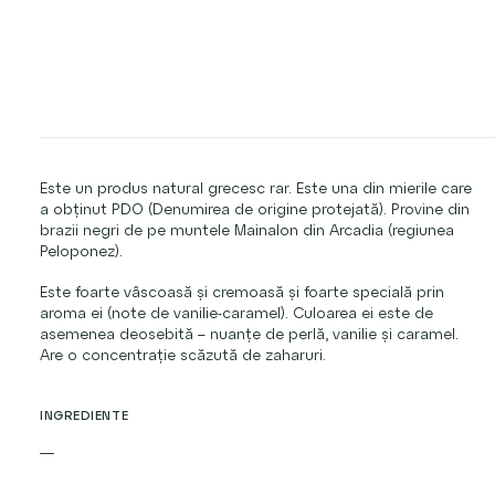
Este un produs natural grecesc rar. Este una din mierile care
a obținut PDO (Denumirea de origine protejată). Provine din
brazii negri de pe muntele Mainalon din Arcadia (regiunea
Peloponez).
Este foarte vâscoasă și cremoasă și foarte specială prin
aroma ei (note de vanilie-caramel). Culoarea ei este de
asemenea deosebită – nuanțe de perlă, vanilie și caramel.
Are o concentrație scăzută de zaharuri.
INGREDIENTE
—