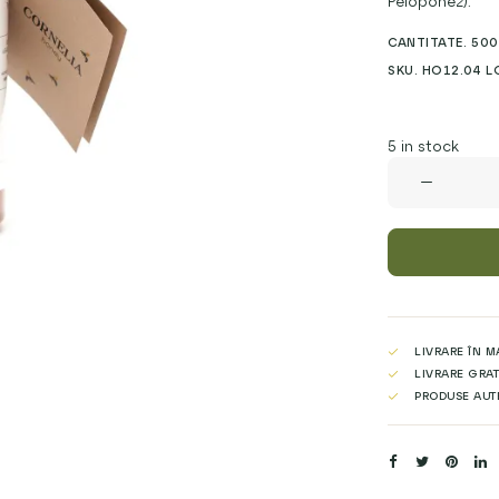
Peloponez).
ratings
CANTITATE. 500G
SKU. HO12.04 L
5 in stock
MIERE
de
BRAD
"VANILLA",
500g
quantity
LIVRARE ÎN M
LIVRARE GRAT
PRODUSE AUT