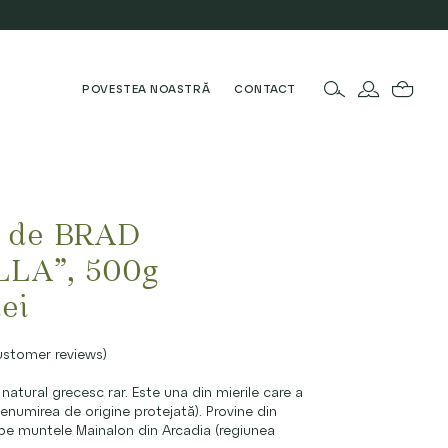
POVESTEA NOASTRĂ
CONTACT
 de BRAD
LLA”, 500g
lei
stomer reviews)
natural grecesc rar. Este una din mierile care a
numirea de origine protejată). Provine din
 pe muntele Mainalon din Arcadia (regiunea