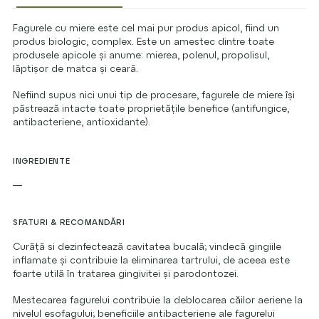
Fagurele cu miere este cel mai pur produs apicol, fiind un
produs biologic, complex. Este un amestec dintre toate
produsele apicole și anume: mierea, polenul, propolisul,
lăptișor de matca și ceară.
Nefiind supus nici unui tip de procesare, fagurele de miere își
păstrează intacte toate proprietățile benefice (antifungice,
antibacteriene, antioxidante).
INGREDIENTE
—
SFATURI & RECOMANDĂRI
Curăță si dezinfectează cavitatea bucală; vindecă gingiile
inflamate și contribuie la eliminarea tartrului, de aceea este
foarte utilă în tratarea gingivitei și parodontozei.
Mestecarea fagurelui contribuie la deblocarea căilor aeriene la
nivelul esofagului; beneficiile antibacteriene ale fagurelui