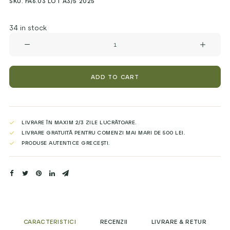
SKU. FA6.03 LOT A3/5 2025
34 in stock
FAGURI
cu
MIERE
de
FLOARE
ADD TO CART
de
PORTOCAL,
250g
quantity
LIVRARE ÎN MAXIM 2/3 ZILE LUCRĂTOARE.
LIVRARE GRATUITĂ PENTRU COMENZI MAI MARI DE 500 LEI.
PRODUSE AUTENTICE GRECEȘTI.
CARACTERISTICI
RECENZII
LIVRARE & RETUR