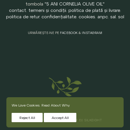
tombola
"5 ANI CORNELIA OLIVE OIL"
contact
.
termeni și condiții
.
politica de plată și livrare
.
politica de retur
.
confidențialitate
.
cookies
.
anpc
.
sal
.
sol
URMĂREȘTE-NE PE
FACEBOOK
&
INSTAGRAM
We Love Cookies.
Read About Why
Reject All
Accept All
© CORNELIA OLIVE OIL. MADE BY
SILKEIGHT