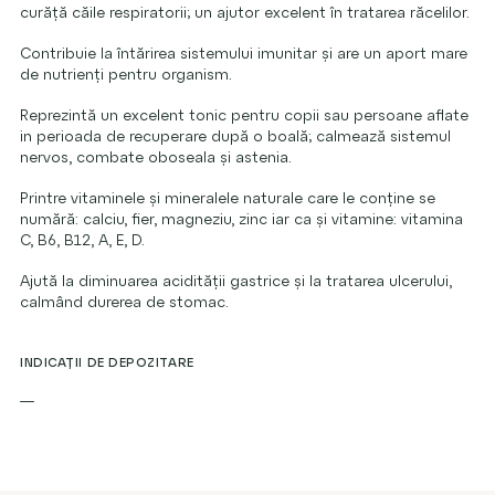
curăță căile respiratorii; un ajutor excelent în tratarea răcelilor.
Contribuie la întărirea sistemului imunitar și are un aport mare
de nutrienți pentru organism.
Reprezintă un excelent tonic pentru copii sau persoane aflate
in perioada de recuperare după o boală; calmează sistemul
nervos, combate oboseala și astenia.
Printre vitaminele și mineralele naturale care le conține se
numără: calciu, fier, magneziu, zinc iar ca și vitamine: vitamina
C, B6, B12, A, E, D.
Ajută la diminuarea acidității gastrice și la tratarea ulcerului,
calmând durerea de stomac.
INDICAȚII DE DEPOZITARE
—