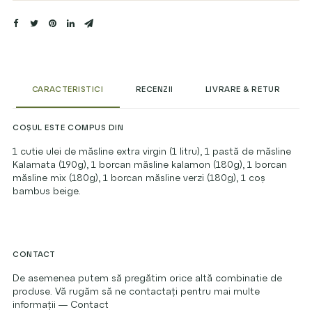
CARACTERISTICI
RECENZII
LIVRARE & RETUR
COȘUL ESTE COMPUS DIN
1 cutie ulei de măsline extra virgin (1 litru), 1 pastă de măsline
Kalamata (190g), 1 borcan măsline kalamon (180g), 1 borcan
măsline mix (180g), 1 borcan măsline verzi (180g), 1 coș
bambus beige.
CONTACT
De asemenea putem să pregătim orice altă combinatie de
produse. Vă rugăm să ne contactați pentru mai multe
informații —
Contact