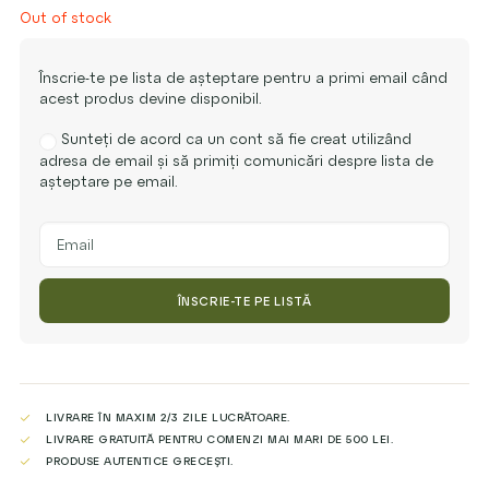
Out of stock
Înscrie-te pe lista de așteptare pentru a primi email când
acest produs devine disponibil.
Sunteți de acord ca un cont să fie creat utilizând
adresa de email și să primiți comunicări despre lista de
așteptare pe email.
Enter
your
email
address
ÎNSCRIE-TE PE LISTĂ
to
join
the
waitlist
for
this
LIVRARE ÎN MAXIM 2/3 ZILE LUCRĂTOARE.
product
LIVRARE GRATUITĂ PENTRU COMENZI MAI MARI DE 500 LEI.
PRODUSE AUTENTICE GRECEȘTI.