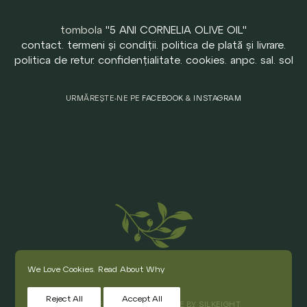
tombola
"5 ANI CORNELIA OLIVE OIL"
contact
.
termeni și condiții
.
politica de plată și livrare
.
politica de retur
.
confidențialitate
.
cookies
.
anpc
.
sal
.
sol
URMĂREȘTE-NE PE
FACEBOOK
&
INSTAGRAM
We Love Cookies.
Read About Why
Reject All
Accept All
© CORNELIA OLIVE OIL. MADE BY
SILKEIGHT